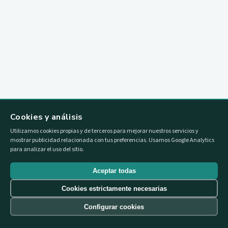
SERVICIOS EMPRESA
HERRAMIENTAS DE GESTIÓN WEB (GESTIÓN DE
CONTENIDOS) (IFCT053PO)
40 h
Online
Gratuito
Cookies y análisis
Fecha por confirmar
Utilizamos cookies propias y de terceros para mejorar nuestros servicios y
mostrar publicidad relacionada con tus preferencias. Usamos Google Analytics
para analizar el uso del sitio.
Ver curso
Aceptar todas
Cookies estrictamente necesarias
Configurar cookies